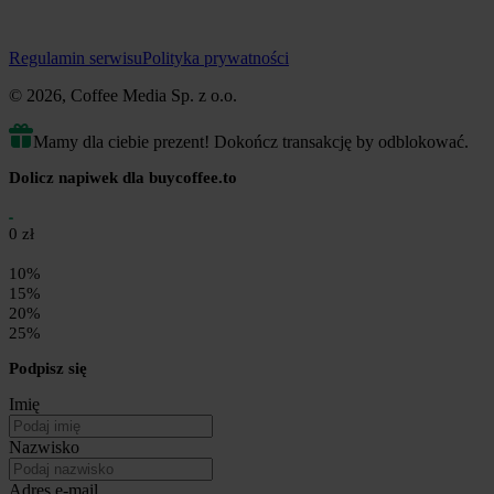
Regulamin serwisu
Polityka prywatności
© 2026, Coffee Media Sp. z o.o.
Mamy dla ciebie prezent! Dokończ transakcję by odblokować.
Dolicz napiwek dla buycoffee.to
0 zł
10%
15%
20%
25%
Podpisz się
Imię
Nazwisko
Adres e-mail