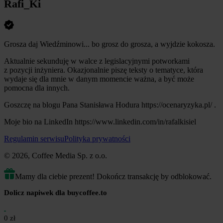
Rafi_Ki
Grosza daj Wiedźminowi... bo grosz do grosza, a wyjdzie kokosza.
Aktualnie sekunduję w walce z legislacyjnymi potworkami
z pozycji inżyniera. Okazjonalnie piszę teksty o tematyce, która
wydaje się dla mnie w danym momencie ważna, a być może
pomocna dla innych.
Goszczę na blogu Pana Stanisława Hodura
https://ocenaryzyka.pl/
.
Moje bio na LinkedIn
https://www.linkedin.com/in/rafalkisiel
Regulamin serwisu
Polityka prywatności
© 2026, Coffee Media Sp. z o.o.
Mamy dla ciebie prezent! Dokończ transakcję by odblokować.
Dolicz napiwek dla buycoffee.to
0 zł