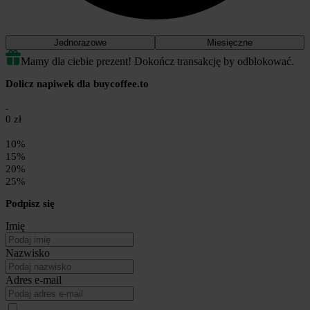
Jednorazowe
Miesięczne
Mamy dla ciebie prezent! Dokończ transakcję by odblokować.
Dolicz napiwek dla buycoffee.to
0 zł
10%
15%
20%
25%
Podpisz się
Imię
Nazwisko
Adres e-mail