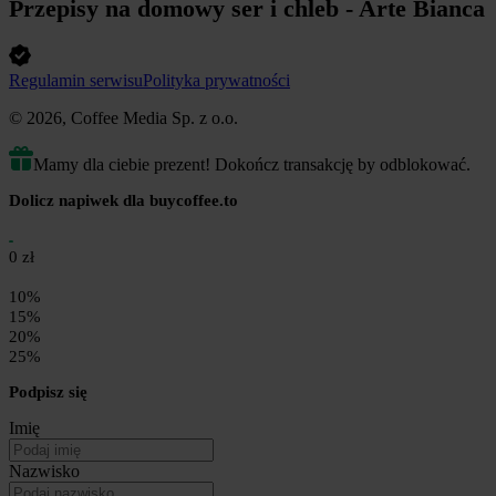
Przepisy na domowy ser i chleb - Arte Bianca
Regulamin serwisu
Polityka prywatności
© 2026, Coffee Media Sp. z o.o.
Mamy dla ciebie prezent! Dokończ transakcję by odblokować.
Dolicz napiwek dla buycoffee.to
0 zł
10%
15%
20%
25%
Podpisz się
Imię
Nazwisko