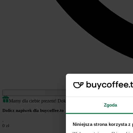
Jednorazowe
Mamy dla ciebie prezent! Dokończ transakcję by odblokować.
Zgoda
Dolicz napiwek dla buycoffee.to
Niniejsza strona korzysta z
0 zł