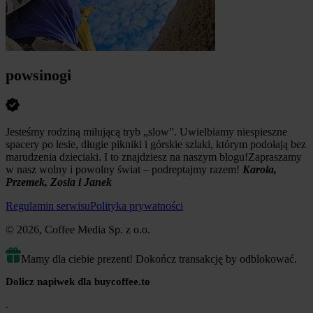
powsinogi
Jesteśmy rodziną miłującą tryb „slow”. Uwielbiamy niespieszne
spacery po lesie, długie pikniki i górskie szlaki, którym podołają bez
marudzenia dzieciaki. I to znajdziesz na naszym blogu!Zapraszamy
w nasz wolny i powolny świat – podreptajmy razem!
Karola,
Przemek, Zosia i Janek
Regulamin serwisu
Polityka prywatności
© 2026, Coffee Media Sp. z o.o.
Mamy dla ciebie prezent! Dokończ transakcję by odblokować.
Dolicz napiwek dla buycoffee.to