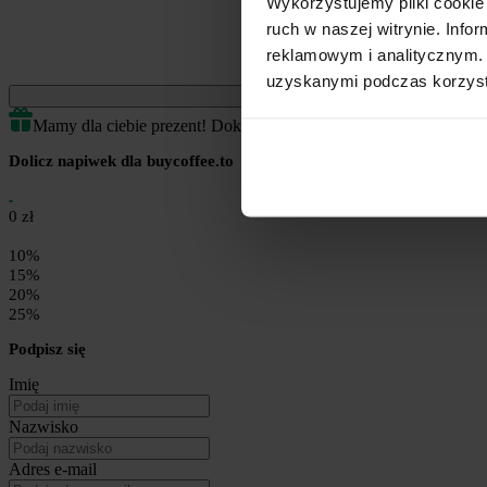
Wykorzystujemy pliki cookie 
ruch w naszej witrynie. Inf
reklamowym i analitycznym. 
uzyskanymi podczas korzysta
Jednorazowe
Mamy dla ciebie prezent! Dokończ transakcję by odblokować.
Dolicz napiwek dla buycoffee.to
0 zł
10%
15%
20%
25%
Podpisz się
Imię
Nazwisko
Adres e-mail