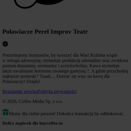
Poławiacze Pereł Improv Teatr
Potrzebujemy hormonów, by tworzyć dla Was! Kofeina wiąże
w mózgu adenozynę, stymuluje produkcję adrenaliny oraz zwiększa
poziom dopaminy, serotoniny i acetylocholiny. Kawa stymuluje
także uwalnianie hormonu zwanego gastryną ?. A gdzie przychodzą
najlepsze pomysły? Taaak… Dorzuć się więc na kawę dla
Poławiaczy! Dzięki!
Regulamin serwisu
Polityka prywatności
© 2026, Coffee Media Sp. z o.o.
Mamy dla ciebie prezent! Dokończ transakcję by odblokować.
Dolicz napiwek dla buycoffee.to