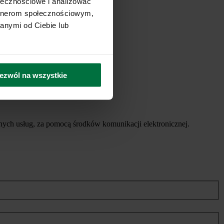
ołecznościowe i analizować
artnerom społecznościowym,
anymi od Ciebie lub
ezwól na wszystkie
ych usług, za pomocą środków komunikacji elektronicznej.