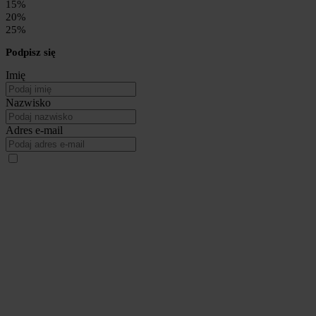
15%
20%
25%
Podpisz się
Imię
Nazwisko
Adres e-mail