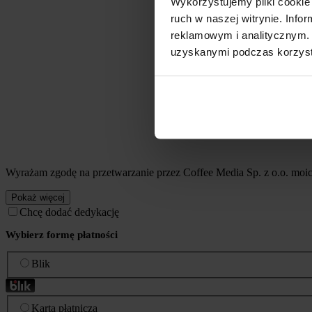
Wykorzystujemy pliki cookie 
ruch w naszej witrynie. Inf
reklamowym i analitycznym. 
uzyskanymi podczas korzysta
Wyrażam zgodę na przetwarzanie przez Coffee Media Sp. z o.o. mo
Pokaż więcej
Chcę dodać dedykację
Wybierz formę płatności
Blik
Karta płatnicza