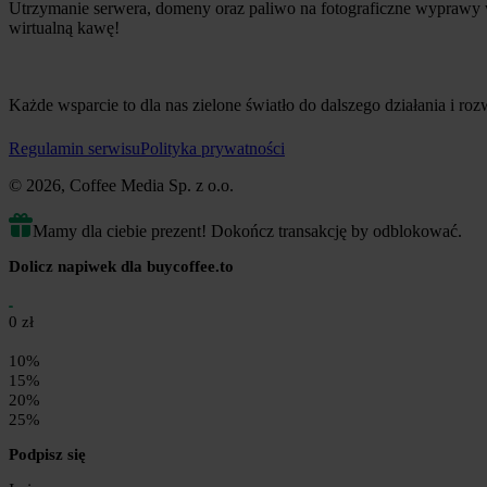
Utrzymanie serwera, domeny oraz paliwo na fotograficzne wyprawy w 
wirtualną kawę!
Każde wsparcie to dla nas zielone światło do dalszego działania i ro
Regulamin serwisu
Polityka prywatności
© 2026, Coffee Media Sp. z o.o.
Mamy dla ciebie prezent! Dokończ transakcję by odblokować.
Dolicz napiwek dla buycoffee.to
0 zł
10%
15%
20%
25%
Podpisz się