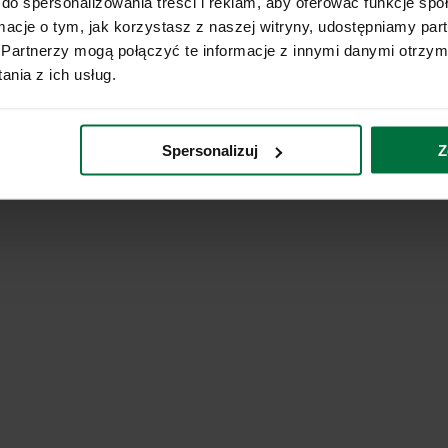
do spersonalizowania treści i reklam, aby oferować funkcje sp
ormacje o tym, jak korzystasz z naszej witryny, udostępniamy p
Partnerzy mogą połączyć te informacje z innymi danymi otrzym
nia z ich usług.
Spersonalizuj
Z