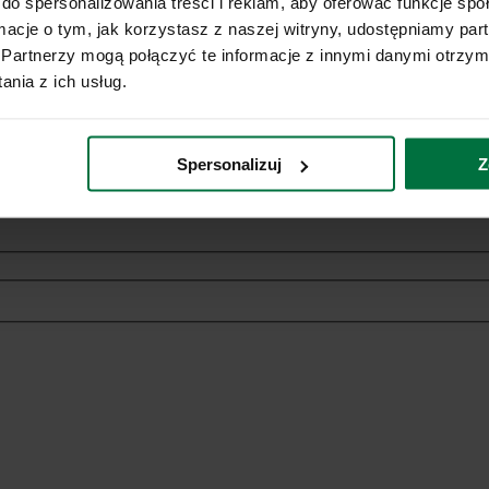
do spersonalizowania treści i reklam, aby oferować funkcje sp
ormacje o tym, jak korzystasz z naszej witryny, udostępniamy p
Partnerzy mogą połączyć te informacje z innymi danymi otrzym
nia z ich usług.
ich danych osobowych w celach marketingowych dotyczących oferowan
Spersonalizuj
Z