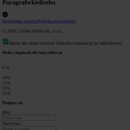
Paragrafwkieliszku
Regulamin serwisu
Polityka prywatności
© 2026, Coffee Media Sp. z o.o.
Mamy dla ciebie prezent! Dokończ transakcję by odblokować.
Dolicz napiwek dla buycoffee.to
0 zł
10%
15%
20%
25%
Podpisz się
Imię
Nazwisko