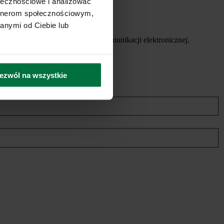
ołecznościowe i analizować
artnerom społecznościowym,
anymi od Ciebie lub
ych usług, za pomocą środków komunikacji elektronicznej.
ezwól na wszystkie