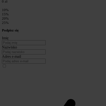
0 zł
10%
15%
20%
25%
Podpisz się
Imię
Nazwisko
Adres e-mail