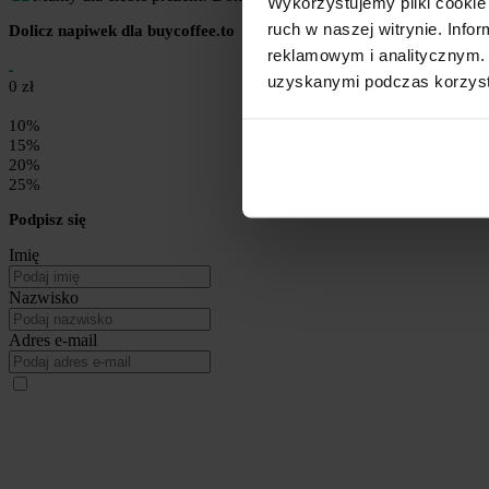
Wykorzystujemy pliki cookie 
ruch w naszej witrynie. Inf
Dolicz napiwek dla buycoffee.to
reklamowym i analitycznym. 
uzyskanymi podczas korzysta
0 zł
10%
15%
20%
25%
Podpisz się
Imię
Nazwisko
Adres e-mail