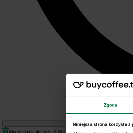
Zgoda
Jednorazowe
Niniejsza strona korzysta z
Mamy dla ciebie prezent! Dokończ transakcję by odblokować.