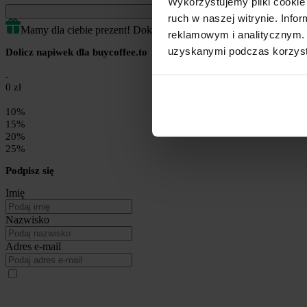
Wykorzystujemy pliki cookie 
Jednorazowe
ruch w naszej witrynie. Inf
Mamy dla ciebie prezent! Dokończ transakcję by odblokować.
reklamowym i analitycznym. 
uzyskanymi podczas korzysta
Dolicz napiwek dla buycoffee.to
0 zł
10%
15%
20%
25%
Podpisz się
Imię
Nazwisko
Adres e-mail