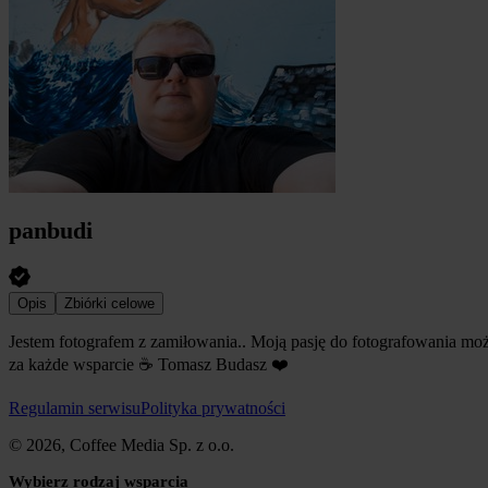
panbudi
Opis
Zbiórki celowe
Jestem fotografem z zamiłowania.. Moją pasję do fotografowania mo
za każde wsparcie ☕ Tomasz Budasz ❤️
Regulamin serwisu
Polityka prywatności
© 2026, Coffee Media Sp. z o.o.
Wybierz rodzaj wsparcia