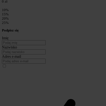
0 zł
10%
15%
20%
25%
Podpisz się
Imię
Nazwisko
Adres e-mail