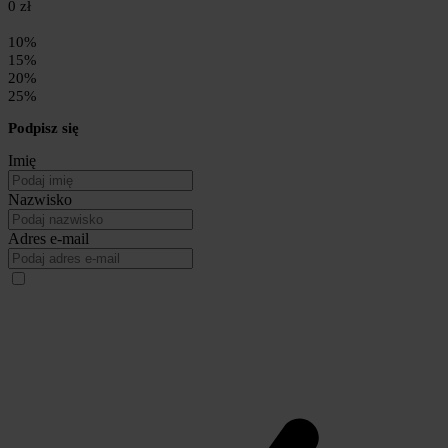
0 zł
10%
15%
20%
25%
Podpisz się
Imię
Nazwisko
Adres e-mail