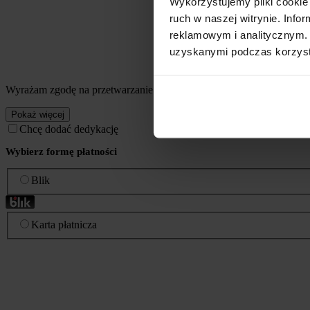
Wykorzystujemy pliki cookie 
ruch w naszej witrynie. Inf
reklamowym i analitycznym. 
uzyskanymi podczas korzysta
Wyrażam zgodę na przetwarzanie przez Coffee Media Sp. z o.o. mo
Pokaż więcej
Chcę dodać dedykację
Wybierz formę płatności
Blik
Karta płatnicza