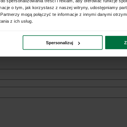
do spersonalizowania treści i reklam, aby oferować funkcje sp
ormacje o tym, jak korzystasz z naszej witryny, udostępniamy p
Partnerzy mogą połączyć te informacje z innymi danymi otrzym
nia z ich usług.
ich danych osobowych w celach marketingowych dotyczących oferowan
Spersonalizuj
Z