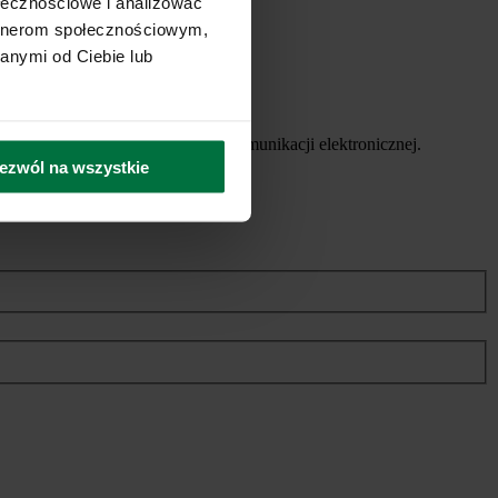
ołecznościowe i analizować
artnerom społecznościowym,
anymi od Ciebie lub
ych usług, za pomocą środków komunikacji elektronicznej.
ezwól na wszystkie