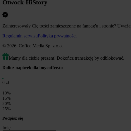
Otwock-HiStory
Zainteresowały Cię treści zamieszczone na fanpag'u i stronie? Uważa
Regulamin serwisu
Polityka prywatności
© 2026, Coffee Media Sp. z o.o.
Mamy dla ciebie prezent! Dokończ transakcję by odblokować.
Dolicz napiwek dla buycoffee.to
0 zł
10%
15%
20%
25%
Podpisz się
Imię