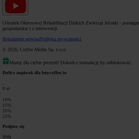
Ośrodek Okresowej Rehabilitacji Dzikich Zwierząt Jelonki - pomaga
gospodarskie i z interwencji.
Regulamin serwisu
Polityka prywatności
© 2026, Coffee Media Sp. z o.o.
Mamy dla ciebie prezent! Dokończ transakcję by odblokować.
Dolicz napiwek dla buycoffee.to
0 zł
10%
15%
20%
25%
Podpisz się
Imię