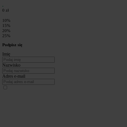
0 zł
10%
15%
20%
25%
Podpisz się
Imię
Nazwisko
Adres e-mail