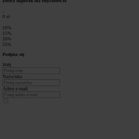
Dolicz napiwek dla buycoffee.to
0 zł
10%
15%
20%
25%
Podpisz się
Imię
Nazwisko
Adres e-mail