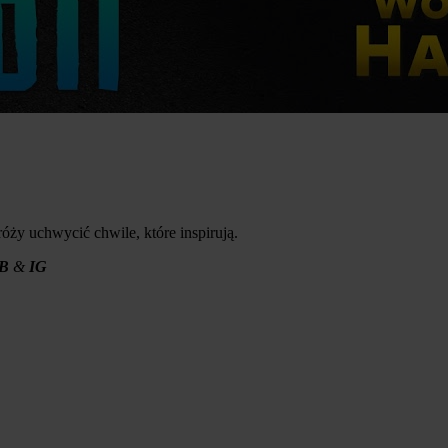
ży uchwycić chwile, które inspirują.
B
&
IG