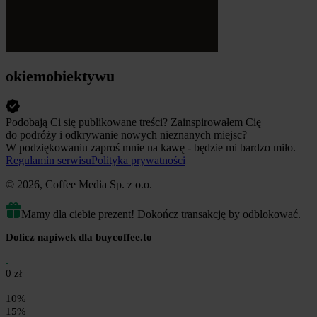
okiemobiektywu
Podobają Ci się publikowane treści? Zainspirowałem Cię
do podróży i odkrywanie nowych nieznanych miejsc?
W podziękowaniu zaproś mnie na kawę - będzie mi bardzo miło.
Regulamin serwisu
Polityka prywatności
© 2026, Coffee Media Sp. z o.o.
Mamy dla ciebie prezent! Dokończ transakcję by odblokować.
Dolicz napiwek dla buycoffee.to
0 zł
10%
15%