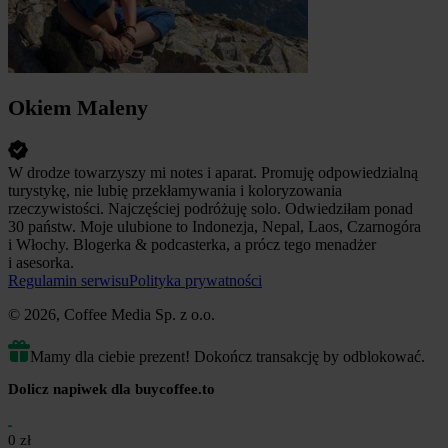
Okiem Maleny
W drodze towarzyszy mi notes i aparat. Promuję odpowiedzialną
turystykę, nie lubię przekłamywania i koloryzowania
rzeczywistości. Najczęściej podróżuję solo. Odwiedziłam ponad
30 państw. Moje ulubione to Indonezja, Nepal, Laos, Czarnogóra
i Włochy. Blogerka & podcasterka, a prócz tego menadżer
i asesorka.
Regulamin serwisu
Polityka prywatności
© 2026, Coffee Media Sp. z o.o.
Mamy dla ciebie prezent! Dokończ transakcję by odblokować.
Dolicz napiwek dla buycoffee.to
0 zł