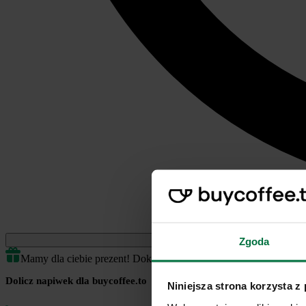
Jednorazowe
Zgoda
Mamy dla ciebie prezent! Dokończ transakcję by odblokować.
Dolicz napiwek dla buycoffee.to
Niniejsza strona korzysta z