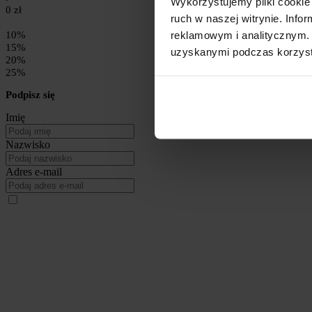
Wykorzystujemy pliki cookie 
0 zł
ruch w naszej witrynie. Inf
reklamowym i analitycznym. 
10%
15%
uzyskanymi podczas korzysta
20%
25%
Podpisz się
Imię
Nazwisko
Adres e-mail