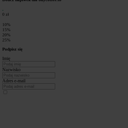
0 zł
10%
15%
20%
25%
Podpisz się
Imię
Nazwisko
Adres e-mail