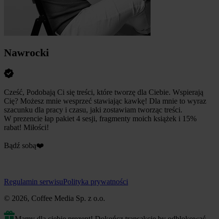
Nawrocki
Cześć, Podobają Ci się treści, które tworzę dla Ciebie. Wspierają
Cię? Możesz mnie wesprzeć stawiając kawkę! Dla mnie to wyraz
szacunku dla pracy i czasu, jaki zostawiam tworząc treści.
W prezencie łap pakiet 4 sesji, fragmenty moich książek i 15%
rabat! Miłości!
Bądź sobą❤️
Regulamin serwisu
Polityka prywatności
© 2026, Coffee Media Sp. z o.o.
Mamy dla ciebie prezent! Dokończ transakcję by odblokować.