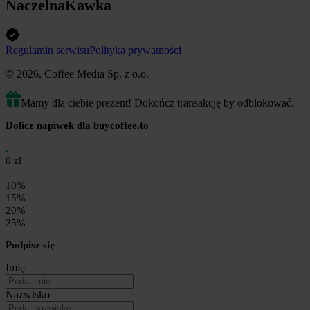
NaczelnaKawka
Regulamin serwisu
Polityka prywatności
© 2026, Coffee Media Sp. z o.o.
Mamy dla ciebie prezent! Dokończ transakcję by odblokować.
Dolicz napiwek dla buycoffee.to
0 zł
10%
15%
20%
25%
Podpisz się
Imię
Nazwisko