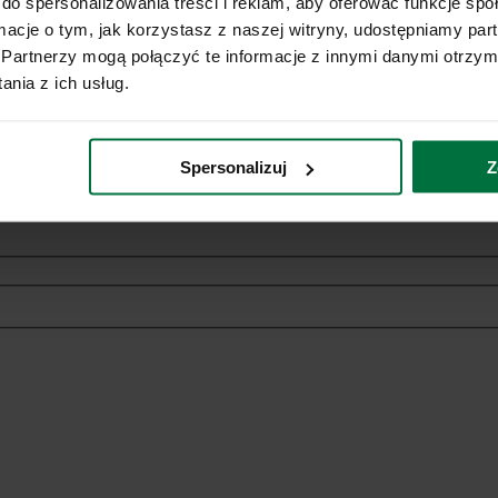
do spersonalizowania treści i reklam, aby oferować funkcje sp
ormacje o tym, jak korzystasz z naszej witryny, udostępniamy p
Partnerzy mogą połączyć te informacje z innymi danymi otrzym
nia z ich usług.
ich danych osobowych w celach marketingowych dotyczących oferowan
Spersonalizuj
Z