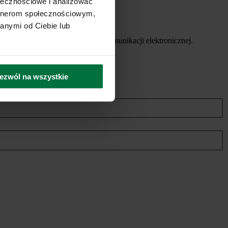
ołecznościowe i analizować
artnerom społecznościowym,
anymi od Ciebie lub
ych usług, za pomocą środków komunikacji elektronicznej.
ezwól na wszystkie