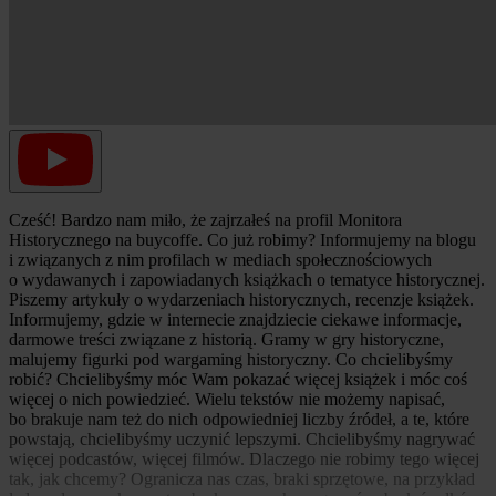
Cześć! Bardzo nam miło, że zajrzałeś na profil Monitora
Historycznego na buycoffe. Co już robimy? Informujemy na blogu
i związanych z nim profilach w mediach społecznościowych
o wydawanych i zapowiadanych książkach o tematyce historycznej.
Piszemy artykuły o wydarzeniach historycznych, recenzje książek.
Informujemy, gdzie w internecie znajdziecie ciekawe informacje,
darmowe treści związane z historią. Gramy w gry historyczne,
malujemy figurki pod wargaming historyczny. Co chcielibyśmy
robić? Chcielibyśmy móc Wam pokazać więcej książek i móc coś
więcej o nich powiedzieć. Wielu tekstów nie możemy napisać,
bo brakuje nam też do nich odpowiedniej liczby źródeł, a te, które
powstają, chcielibyśmy uczynić lepszymi. Chcielibyśmy nagrywać
więcej podcastów, więcej filmów. Dlaczego nie robimy tego więcej
tak, jak chcemy? Ogranicza nas czas, braki sprzętowe, na przykład