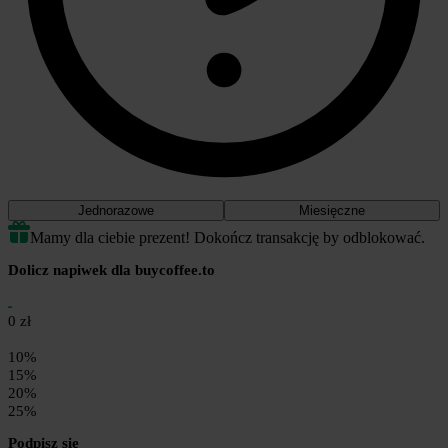
Jednorazowe
Miesięczne
Mamy dla ciebie prezent! Dokończ transakcję by odblokować.
Dolicz napiwek dla buycoffee.to
0 zł
10%
15%
20%
25%
Podpisz się