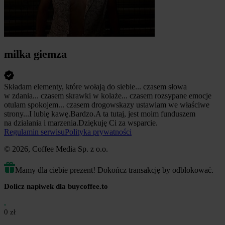
milka giemza
Składam elementy, które wołają do siebie... czasem słowa
w zdania... czasem skrawki w kolaże... czasem rozsypane emocje
otulam spokojem... czasem drogowskazy ustawiam we właściwe
strony...I lubię kawę.Bardzo.A ta tutaj, jest moim funduszem
na działania i marzenia.Dziękuję Ci za wsparcie.
Regulamin serwisu
Polityka prywatności
© 2026, Coffee Media Sp. z o.o.
Mamy dla ciebie prezent! Dokończ transakcję by odblokować.
Dolicz napiwek dla buycoffee.to
0 zł