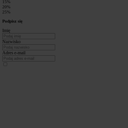
15%
20%
25%
Podpisz się
Imię
Nazwisko
Adres e-mail