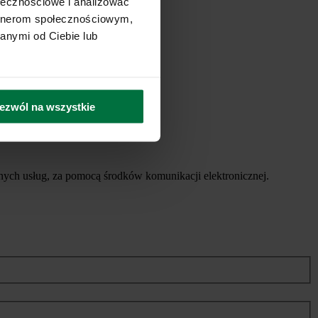
ołecznościowe i analizować
artnerom społecznościowym,
anymi od Ciebie lub
ezwól na wszystkie
ych usług, za pomocą środków komunikacji elektronicznej.