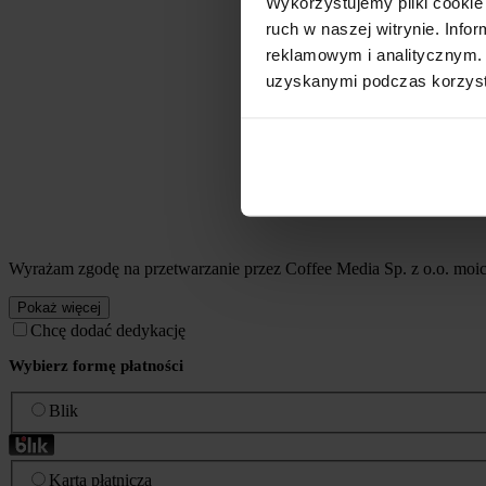
Wykorzystujemy pliki cookie 
ruch w naszej witrynie. Inf
reklamowym i analitycznym. 
uzyskanymi podczas korzysta
Wyrażam zgodę na przetwarzanie przez Coffee Media Sp. z o.o. mo
Pokaż więcej
Chcę dodać dedykację
Wybierz formę płatności
Blik
Karta płatnicza