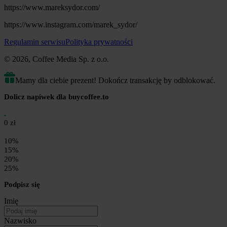
https://www.mareksydor.com/
https://www.instagram.com/marek_sydor/
Regulamin serwisu
Polityka prywatności
© 2026, Coffee Media Sp. z o.o.
Mamy dla ciebie prezent! Dokończ transakcję by odblokować.
Dolicz napiwek dla buycoffee.to
0 zł
10%
15%
20%
25%
Podpisz się
Imię
Nazwisko