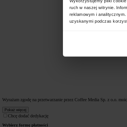
Wykorzystujemy pliki cookie 
ruch w naszej witrynie. Inf
reklamowym i analitycznym. 
uzyskanymi podczas korzysta
Wyrażam zgodę na przetwarzanie przez Coffee Media Sp. z o.o. mo
Pokaż więcej
Chcę dodać dedykację
Wybierz formę płatności