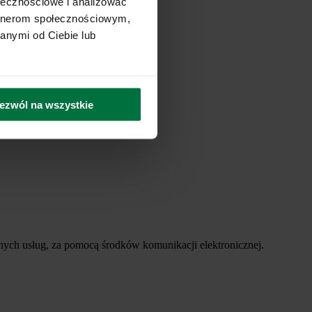
ołecznościowe i analizować
artnerom społecznościowym,
anymi od Ciebie lub
ezwól na wszystkie
ych usług, za pomocą środków komunikacji elektronicznej.