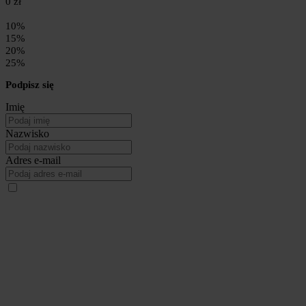
0 zł
10%
15%
20%
25%
Podpisz się
Imię
Nazwisko
Adres e-mail