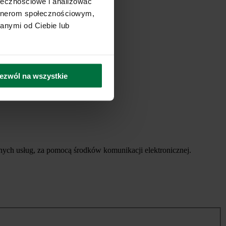
ołecznościowe i analizować
artnerom społecznościowym,
anymi od Ciebie lub
ezwól na wszystkie
ych usług, za pomocą środków komunikacji elektronicznej.