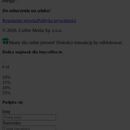
energii”.
Do zobaczenia na szlaku!
Regulamin serwisu
Polityka prywatności
© 2026, Coffee Media Sp. z o.o.
Mamy dla ciebie prezent! Dokończ transakcję by odblokować.
Dolicz napiwek dla buycoffee.to
0 zł
10%
15%
20%
25%
Podpisz się
Imię
Nazwisko