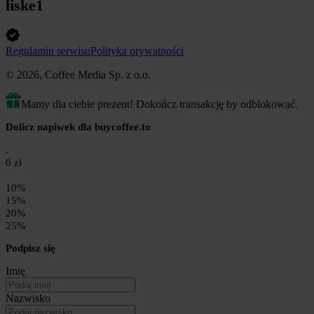
liske1
Regulamin serwisu
Polityka prywatności
© 2026, Coffee Media Sp. z o.o.
Mamy dla ciebie prezent! Dokończ transakcję by odblokować.
Dolicz napiwek dla buycoffee.to
0 zł
10%
15%
20%
25%
Podpisz się
Imię
Nazwisko