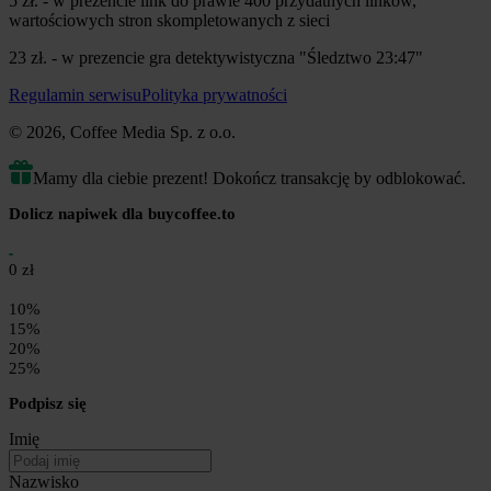
5 zł. - w prezencie link do prawie 400 przydatnych linków,
wartościowych stron skompletowanych z sieci
23 zł. - w prezencie gra detektywistyczna "Śledztwo 23:47"
Regulamin serwisu
Polityka prywatności
© 2026, Coffee Media Sp. z o.o.
Mamy dla ciebie prezent! Dokończ transakcję by odblokować.
Dolicz napiwek dla buycoffee.to
0 zł
10%
15%
20%
25%
Podpisz się
Imię
Nazwisko