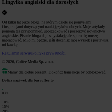
Lingvika angielski dla dorosłych
Od kilku lat piszę bloga, na którym dzielę się pomysłami
i inspiracjami dotyczącymi nauki języków obcych. Moje artykuły
pomogą też przypomnieć, uporządkować i poszerzyć słownictwo
angielskie. Pisanie bloga daje satysfakcję ale sporo się muszę
napracować. Miło mi będzie, jeśli docenisz mój wysiłek i postawisz
mi kawkę.
Regulamin serwisu
Polityka prywatności
© 2026, Coffee Media Sp. z o.o.
Mamy dla ciebie prezent! Dokończ transakcję by odblokować.
Dolicz napiwek dla buycoffee.to
0 zł
10%
15%
20%