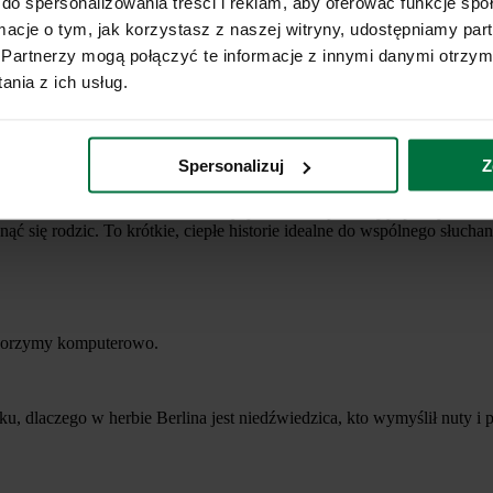
do spersonalizowania treści i reklam, aby oferować funkcje sp
ormacje o tym, jak korzystasz z naszej witryny, udostępniamy p
Partnerzy mogą połączyć te informacje z innymi danymi otrzym
nia z ich usług.
Spersonalizuj
Z
 o świecie, kulturze, historii i tradycjach z lekką narracją i prosty
 się rodzic. To krótkie, ciepłe historie idealne do wspólnego słuchan
 tworzymy komputerowo.
u, dlaczego w herbie Berlina jest niedźwiedzica, kto wymyślił nuty i p