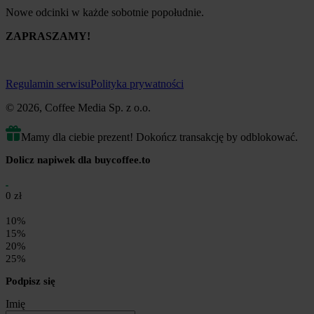
Nowe odcinki w każde sobotnie popołudnie.
ZAPRASZAMY!
Regulamin serwisu
Polityka prywatności
© 2026, Coffee Media Sp. z o.o.
Mamy dla ciebie prezent! Dokończ transakcję by odblokować.
Dolicz napiwek dla buycoffee.to
0 zł
10%
15%
20%
25%
Podpisz się
Imię