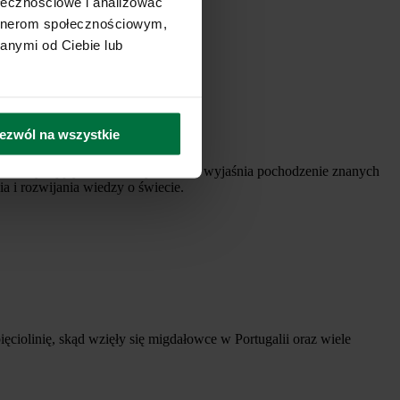
ołecznościowe i analizować
artnerom społecznościowym,
anymi od Ciebie lub
ezwól na wszystkie
m, zrozumiałym językiem. Każdy odcinek wyjaśnia pochodzenie znanych
ia i rozwijania wiedzy o świecie.
ięciolinię, skąd wzięły się migdałowce w Portugalii oraz wiele