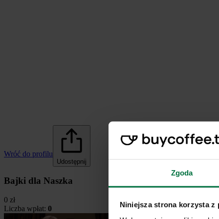
Wróć do profilu
Udostępnij
Zgoda
Bajki dla Naszka
0 zł
Niniejsza strona korzysta z
Liczba wpłat:
0