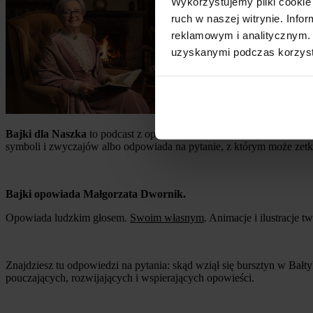
Wykorzystujemy pliki cookie 
ruch w naszej witrynie. Inf
reklamowym i analitycznym. 
uzyskanymi podczas korzysta
Bajki dla Naszka
to podcast z opowieściami, które łączą ciekawostki
symboli i zwyczajów albo odpowiada na pytanie, z którym może zetknąć
Bajki opowiada Małgorzata Dwornik.
Opowiada ludzkim głosem.
Swoim własnym
. Animacje i ilustracje
Znajdziesz tu odpowiedzi na pytania: skąd wziął się bursztyn w Bałtyk
pouczających, rozwijających i wspierających opowieści.