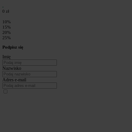
0 zł
10%
15%
20%
25%
Podpisz się
Imię
Nazwisko
Adres e-mail