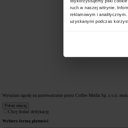
Wykorzystujemy pliki cookie 
ruch w naszej witrynie. Inf
reklamowym i analitycznym. 
uzyskanymi podczas korzysta
Wyrażam zgodę na przetwarzanie przez Coffee Media Sp. z o.o. mo
Pokaż więcej
Chcę dodać dedykację
Wybierz formę płatności