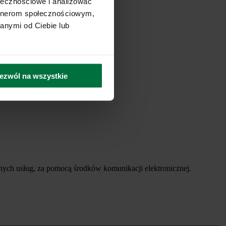
ołecznościowe i analizować
artnerom społecznościowym,
anymi od Ciebie lub
ezwól na wszystkie
ych usług, za pomocą środków komunikacji elektronicznej.