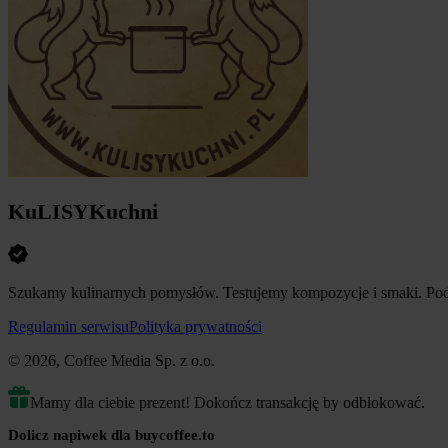
KuLISYKuchni
Szukamy kulinarnych pomysłów. Testujemy kompozycje i smaki. Pod
Regulamin serwisu
Polityka prywatności
© 2026, Coffee Media Sp. z o.o.
Mamy dla ciebie prezent! Dokończ transakcję by odblokować.
Dolicz napiwek dla buycoffee.to