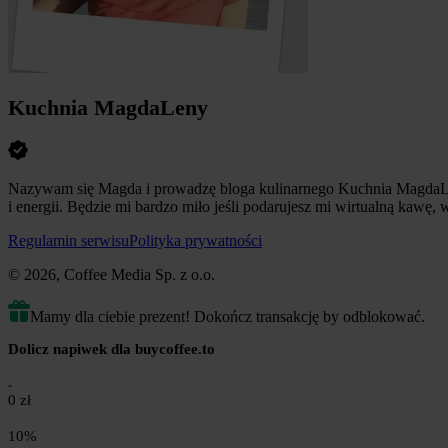
Kuchnia MagdaLeny
Nazywam się Magda i prowadzę bloga kulinarnego Kuchnia MagdaLeny,
i energii. Będzie mi bardzo miło jeśli podarujesz mi wirtualną kawę,
Regulamin serwisu
Polityka prywatności
© 2026, Coffee Media Sp. z o.o.
Mamy dla ciebie prezent! Dokończ transakcję by odblokować.
Dolicz napiwek dla buycoffee.to
0 zł
10%