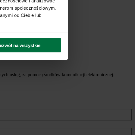
ołecznościowe i analizować
artnerom społecznościowym,
anymi od Ciebie lub
ezwól na wszystkie
ych usług, za pomocą środków komunikacji elektronicznej.