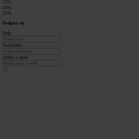
15%
20%
25%
Podpisz się
Imię
Nazwisko
Adres e-mail