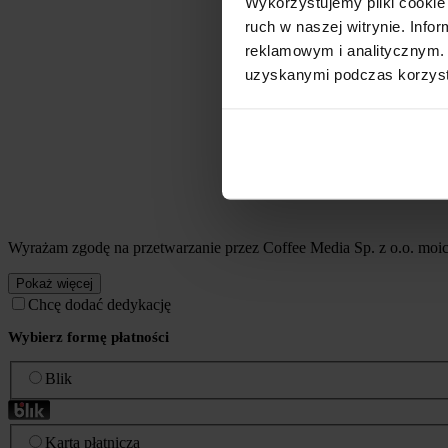
Wykorzystujemy pliki cookie 
ruch w naszej witrynie. Inf
reklamowym i analitycznym. 
uzyskanymi podczas korzysta
Wyrażam zgodę na przetwarzanie przez Coffee Media Sp. z o.o. mo
Pokaż więcej
Chcę dodać dedykację
Wybierz formę płatności
Blik
Karta płatnicza