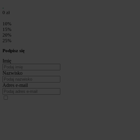
0 zł
10%
15%
20%
25%
Podpisz się
Imię
Nazwisko
Adres e-mail