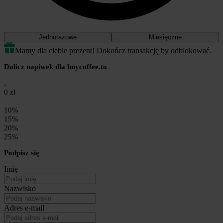
Jednorazowe
Miesięczne
Mamy dla ciebie prezent! Dokończ transakcję by odblokować.
Dolicz napiwek dla buycoffee.to
0 zł
10%
15%
20%
25%
Podpisz się
Imię
Nazwisko
Adres e-mail