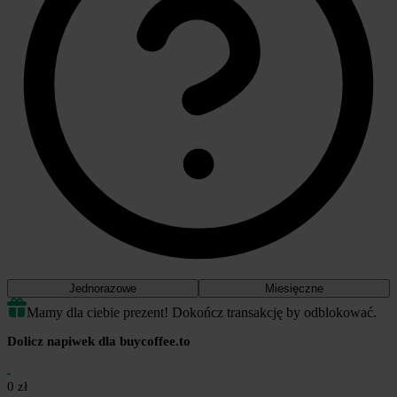
rozwój funkcji i dalsze ulepszanie projektu.
To wsparcie idzie bezpośrednio w rozwój projektu.
📌 Jeśli chodzi o moją sytuację zdrowotną — jestem w trakcie
leczenia ostrej białaczki limfoblastycznej (CAR-T), ale ten profil
skupia się głównie na projekcie. Wsparcie związane ze zdrowiem
prowadzę osobno.
Każde wsparcie, nawet najmniejsze, daje ogromną motywację
do dalszego działania ❤️
Dziękuję, że jesteś częścią TwojaTrasa.pl!
Jednorazowe
Miesięczne
Mamy dla ciebie prezent! Dokończ transakcję by odblokować.
Dolicz napiwek dla buycoffee.to
0 zł