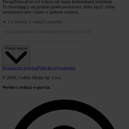
TwojaTrasa.pl to coś więcej niż mapa komunikacji miejskiej.
To rozwijający się projekt społecznościowy, który łączy różne
zainteresowania i ludzi w jednym miejscu.
🔹 Co tworzę w ramach projektu:
• mapa pojazdów komunikacji miejskiej na żywo
• system planowania trasy i rozkłady jazdy
Pokaż więcej
• społeczność Discord
• wirtualna firma ETS2
Regulamin serwisu
Polityka prywatności
• serwer Minecraft (SV + gildie + działki)
© 2026, Coffee Media Sp. z o.o.
• w przyszłości także forum pod TwojaTrasa.pl
Wybierz rodzaj wsparcia
Celem jest stworzenie miejsca, które będzie żyło dzięki społeczności
— nie tylko dla transportu, ale też dla ludzi, którzy lubią gry,
technologię i wspólne działania.
🎮 Prywatnie lubię pograć m.in. w ETS2, OMSI 2, Roblox i inne
gry — to też część klimatu projektu.
💡 Obecnie zbieram wsparcie na rozwój TwojaTrasa.pl — serwery,