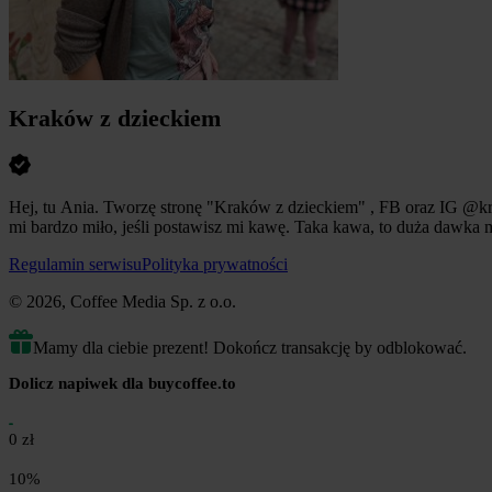
Kraków z dzieckiem
Hej, tu Ania. Tworzę stronę "Kraków z dzieckiem" , FB oraz IG @kra
mi bardzo miło, jeśli postawisz mi kawę. Taka kawa, to duża dawka m
Regulamin serwisu
Polityka prywatności
© 2026, Coffee Media Sp. z o.o.
Mamy dla ciebie prezent! Dokończ transakcję by odblokować.
Dolicz napiwek dla buycoffee.to
0 zł
10%