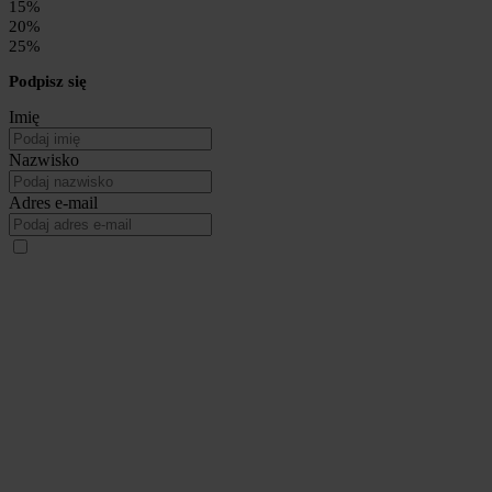
15%
20%
25%
Podpisz się
Imię
Nazwisko
Adres e-mail