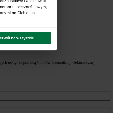
ołecznościowe i analizować
artnerom społecznościowym,
anymi od Ciebie lub
ezwól na wszystkie
ych usług, za pomocą środków komunikacji elektronicznej.