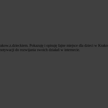
kow.z.dzieckiem. Pokazuję i opisuję fajne miejsce dla dzieci w Krakow
otywacji do rozwijania swoich działań w internecie.