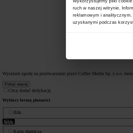
Wykorzystujemy pliki cookie 
ruch w naszej witrynie. Inf
reklamowym i analitycznym. 
uzyskanymi podczas korzysta
Wyrażam zgodę na przetwarzanie przez Coffee Media Sp. z o.o. mo
Pokaż więcej
Chcę dodać dedykację
Wybierz formę płatności
Blik
Karta płatnicza