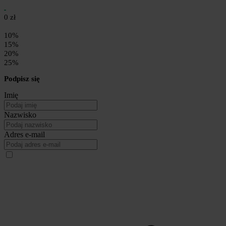
0 zł
10%
15%
20%
25%
Podpisz się
Imię
Nazwisko
Adres e-mail