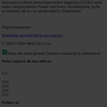
nasza praca i chcesz pozna kupowaniem magazynu ULTRA nadać
tempo naszym pranom. Postaw nam kawę. Skonsumujemy ją dla
ze smakiem, tak że i wy go poczujecie. Dziękujemy!
Ekipa Kingrunnera
Regulamin serwisu
Polityka prywatności
© 2026, Coffee Media Sp. z o.o.
Mamy dla ciebie prezent! Dokończ transakcję by odblokować.
Dolicz napiwek dla buycoffee.to
0 zł
10%
15%
20%
25%
Podpisz się