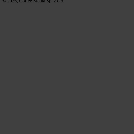
© 2026, Coffee Media Sp. z o.o.