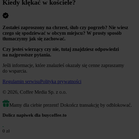
Kiedy klękać w kościele?
Zostałeś zaproszony na chrzest, ślub czy pogrzeb? Nie wiesz
czego się spodziewać w obcym miejscu? W prosty sposób
tłumaczymy jak się zachować.
Czy jesteś wierzący czy nie, tutaj znajdziesz odpowiedzi
na najprostsze pytania.
Jeśli informacje, które znalazłeś okazały się cenne zapraszamy
do wsparcia.
Regulamin serwisu
Polityka prywatności
© 2026, Coffee Media Sp. z o.o.
Mamy dla ciebie prezent! Dokończ transakcję by odblokować.
Dolicz napiwek dla buycoffee.to
0 zł