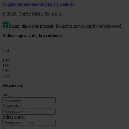
Regulamin serwisu
Polityka prywatności
© 2026, Coffee Media Sp. z o.o.
Mamy dla ciebie prezent! Dokończ transakcję by odblokować.
Dolicz napiwek dla buycoffee.to
0 zł
10%
15%
20%
25%
Podpisz się
Imię
Nazwisko
Adres e-mail