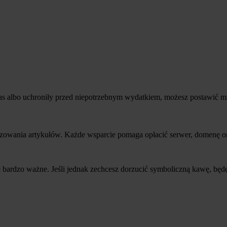
zas albo uchroniły przed niepotrzebnym wydatkiem, możesz postawić m
owania artykułów. Każde wsparcie pomaga opłacić serwer, domenę oraz
nie bardzo ważne. Jeśli jednak zechcesz dorzucić symboliczną kawę, b