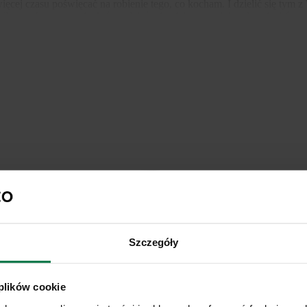
ięcej czasu poświęcać na robienie tego, co kocham. I dzielić się tym 
łbym, aby ta energia, która gdzieś mi ucieka w natłoku obowiązków n
wartościowa, chcielibyście, abym był bardziej aktywny i chcecie mnie 
z mi nie tylko więcej twórczego czasu, ale zyskasz też moją wdzięczn
Szczegóły
 plików cookie