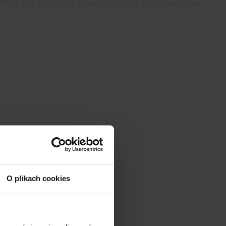
z Wami. Aby jednak tego dokonać, potrzebuję czegoś więcej, niż
iezwiązanych z moją pracą twórczą, została przekierowana w te
na tej drodze wesprzeć, oto moje konto na buycoffee.
ość, która pozytywnie zdopinguje mnie do zwielokrotnienia
O plikach cookies