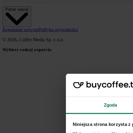
Obecnie tak przeorganizowałem swój rytm pracy i życia, aby jak najw
wolnych chwil wieczorową porą, po całych, męczących dniach. Chcia
Pokaż więcej
rejony mojego życia, z którymi się najsilniej identyfikuję.
Regulamin serwisu
Polityka prywatności
Jeśli zatem uważacie, że moja twórczość jest dla Was w jakiś sposób 
© 2026, Coffee Media Sp. z o.o.
Wybierz rodzaj wsparcia
Tutaj możesz postawić mi symboliczną kawę. W ten sposób dostarczys
wysiłków. Dziękuję z całego serca.
Z optymistycznym pozdrowieniem
Paweł "MrJedi" Musiałowski
Zgoda
Niniejsza strona korzysta z