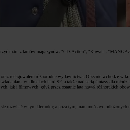
arzyć m.in. z łamów magazynów: "CD-Action", "Kawaii", "MANGAzyn" 
lmy oraz redagowałem różnorodne wydawnictwa. Obecnie wchodzę w kol
powiadaniami w klimatach hard SF, a także nad serią fantasy dla młod
ych, jak i filmowych, gdyż przez ostatnie lata nawał różnorakich obow
 się rozwijać w tym kierunku; a poza tym, mam mnóstwo odłożonych n