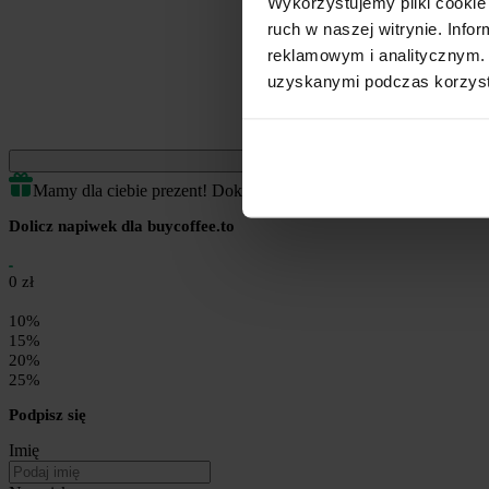
Wykorzystujemy pliki cookie 
ruch w naszej witrynie. Inf
reklamowym i analitycznym. 
uzyskanymi podczas korzysta
Jednorazowe
Mamy dla ciebie prezent! Dokończ transakcję by odblokować.
Dolicz napiwek dla buycoffee.to
0 zł
10%
15%
20%
25%
Podpisz się
Imię